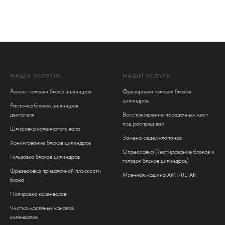
НАШИ УСЛУГИ:
НАШИ УСЛУГИ:
Ремонт головки блока цилиндров
Фрезеровка головок блоков
цилиндров
Расточка блоков цилиндров
двигателя
Восстановление посадочных мест
под распред вал
Шлифовка коленчатого вала
Замена седел клапанов
Хонингование блоков цилиндров
Опрессовка (Тестирование блоков и
Гильзовка блоков цилиндров
головок блоков цилиндров)
Фрезеровка привалочной плоскости
Моечная машина АМ 900 АК
блока
Полировка коленвалов
Чистка масляных каналов
коленвалов