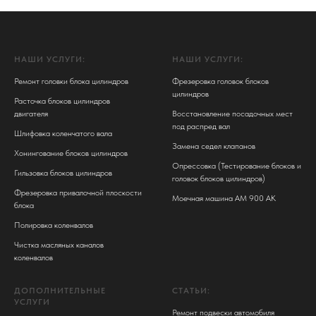
НАШИ УСЛУГИ:
НАШИ УСЛУГИ:
Ремонт головки блока цилиндров
Фрезеровка головок блоков
цилиндров
Расточка блоков цилиндров
двигателя
Восстановление посадочных мест
под распред вал
Шлифовка коленчатого вала
Замена седел клапанов
Хонингование блоков цилиндров
Опрессовка (Тестирование блоков и
Гильзовка блоков цилиндров
головок блоков цилиндров)
Фрезеровка привалочной плоскости
Моечная машина АМ 900 АК
блока
Полировка коленвалов
Чистка масляных каналов
коленвалов
ДОПОЛНИТЕЛЬНЫЕ
СТАТЬИ:
УСЛУГИ
Ремонт подвески автомобиля