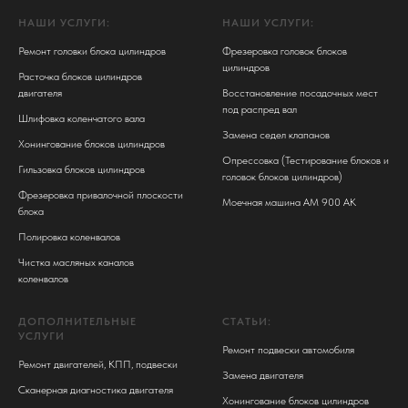
НАШИ УСЛУГИ:
НАШИ УСЛУГИ:
Ремонт головки блока цилиндров
Фрезеровка головок блоков
цилиндров
Расточка блоков цилиндров
двигателя
Восстановление посадочных мест
под распред вал
Шлифовка коленчатого вала
Замена седел клапанов
Хонингование блоков цилиндров
Опрессовка (Тестирование блоков и
Гильзовка блоков цилиндров
головок блоков цилиндров)
Фрезеровка привалочной плоскости
Моечная машина АМ 900 АК
блока
Полировка коленвалов
Чистка масляных каналов
коленвалов
ДОПОЛНИТЕЛЬНЫЕ
СТАТЬИ:
УСЛУГИ
Ремонт подвески автомобиля
Ремонт двигателей, КПП, подвески
Замена двигателя
Сканерная диагностика двигателя
Хонингование блоков цилиндров